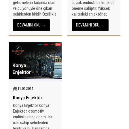
gelişmelerin farkında olan
birçok endüstride kritik bir
ve bu yönüyle öne çıkan
öneme sahiptir. Yüksek
şehirlerden biridir. Özellikle
kalitedeki enjektörler,
enjektör sistemlerindeki
motor performansını
DEVAMINI OKU →
DEVAMINI OKU →
yenilikler, Malatya’daki
artırmak ve yakıt
araç sahiplerinin ve servis
verimliliğini sağlamak
sağlayıcılarının dikkatini
adına büyük bir rol
çekmektedir. Malatya
oynamaktadır. Bu anlamda
enjektör piyasası, hem
Balıkesir’deki enjektör
kaliteli ürün...
satış...
Fatih Bey
11.09.2024
Konya Enjektör
Konya Enjektör Konya
Enjektör, otomotiv
endüstrisinde önemli bir
role sahip şehirlerden
Cevap Yaz
biridir ve bu kapsamda