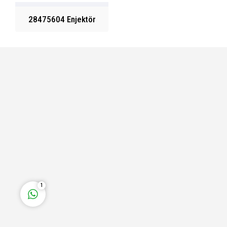
28475604 Enjektör
Fatih Bey
Cevap Yaz
1