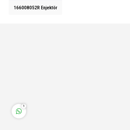
166008052R Enjektör
Fatih Bey
Cevap Yaz
1