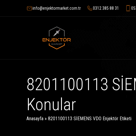
info@enjektormarket.com.tr
0312 385 88 31
05
8201100113 SİEM
Konular
Anasayfa
»
8201100113 SİEMENS VDO Enjektör Etiketi