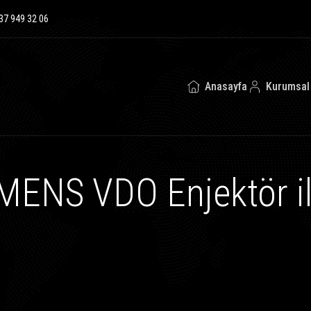
37 949 32 06
Anasayfa
Kurumsal
ENS VDO Enjektör ile