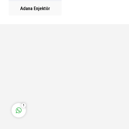
Adana Enjektör
Fatih Bey
Cevap Yaz
1