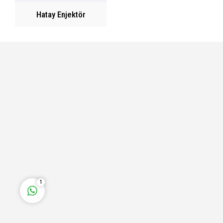
Hatay Enjektör
Fatih Bey
Cevap Yaz
1