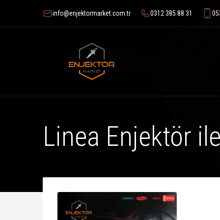
info@enjektormarket.com.tr
0312 385 88 31
05
Linea Enjektör il