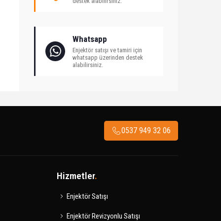
destek alabilirsiniz.
Whatsapp
Enjektör satışı ve tamiri için
whatsapp üzerinden destek
alabilirsiniz.
0537 949 32 06
Hizmetler
.
Enjektör Satışı
Enjektör Revizyonlu Satışı