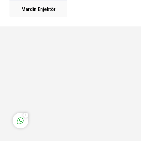
Mardin Enjektör
Fatih Bey
Cevap Yaz
1