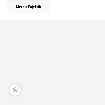
Mersin Enjektör
Fatih Bey
Cevap Yaz
1