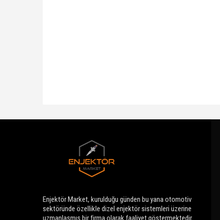
Fatih Bey
Enjektör Market, kurulduğu günden bu yana otomotiv
sektöründe özellikle dizel enjektör sistemleri üzerine
uzmanlaşmış bir firma olarak faaliyet göstermektedir