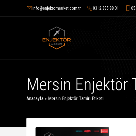
info@enjektormarket.com.tr
0312 385 88 31
05
Mersin Enjektör T
Anasayfa
»
Mersin Enjektör Tamiri Etiketi