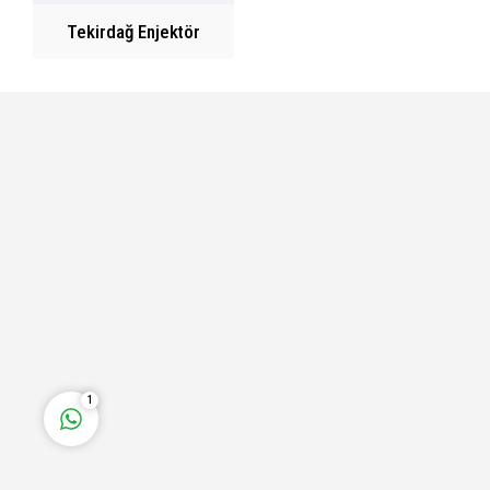
Tekirdağ Enjektör
Fatih Bey
Cevap Yaz
1